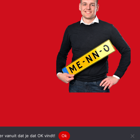
 vanuit dat je dat OK vindt!
Ok