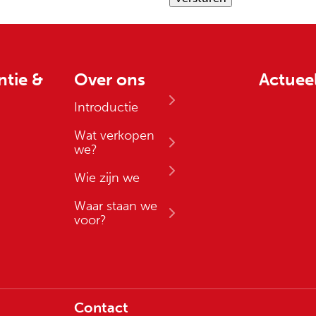
ntie &
Over ons
Actuee
Introductie
Wat verkopen
we?
Wie zijn we
Waar staan we
voor?
Contact