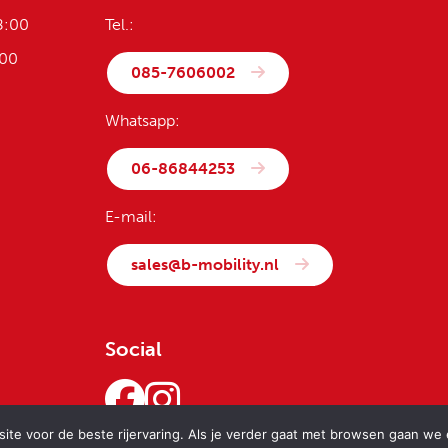
8:00
Tel.:
:00
085-7606002
Whatsapp:
06-86844253
E-mail:
sales@b-mobility.nl
Social
te voor de beste rijervaring. Als je verder gaat met browsen gaan we er