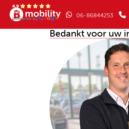
4.9
(64)
06-86844253
G
o
o
g
l
e
powered by
Bedankt voor uw i