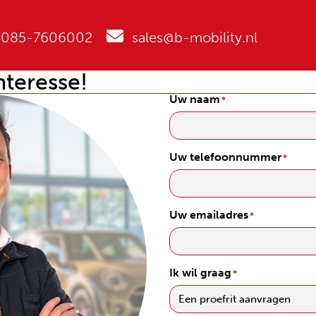
085-7606002
sales@b-mobility.nl
nteresse!
Uw naam
*
Uw telefoonnummer
*
Uw emailadres
*
Ik wil graag
*