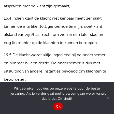
afspraken met de klant zijn gemaakt;
16.4 Indien klant de klacht niet kenbaar heeft gemaakt
binnen de in artikel 16.1 genoemde termijn, doet klant
afstand van zijn/haar recht om zich in een later stadium
nog (in rechte) op de klachten te kunnen beroepen;
16.5 De klacht wordt altijd ingediend bij de ondernemer
en nimmer bij een derde. De ondernemer is dus met
uitsluiting van andere instanties bevoegd om klachten te
beoordelen.
Wij gebruiken cookies op onze website voor de beste
Artikel 17 – Aansprakelijkheid
rijervaring. Als je verder gaat met browsen gaan we er vanuit
dat je dat OK vindt!
17.1 Indien de ondernemer na deugdelijke
Ok
ingebrekestelling herhaaldelijk dan wel in aanmerkelijke