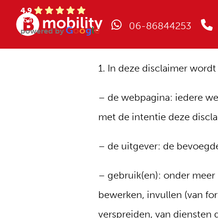
4.9
(64)
06-86844253
G
o
o
g
l
e
powered by
1. In deze disclaimer wordt
– de webpagina: iedere we
met de intentie deze discla
– de uitgever: de bevoegd
– gebruik(en): onder meer i
bewerken, invullen (van for
verspreiden, van diensten 