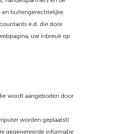
s, handelspartners en de
 en buitengerechtelijke
ccountants e.d. die door
 webpagina, uw inbreuk op
 die wordt aangeboden door
omputer worden geplaatst)
 De gegenereerde informatie