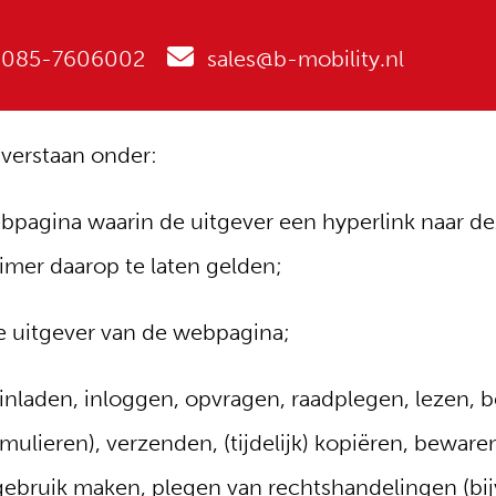
085-7606002
sales@b-mobility.nl
 verstaan onder:
bpagina waarin de uitgever een hyperlink naar d
imer daarop te laten gelden;
e uitgever van de webpagina;
nladen, inloggen, opvragen, raadplegen, lezen, be
mulieren), verzenden, (tijdelijk) kopiëren, bewar
gebruik maken, plegen van rechtshandelingen (bij