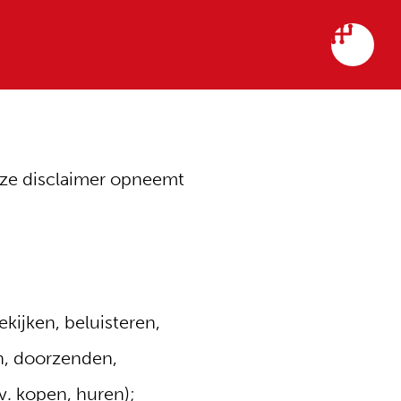
eze disclaimer opneemt
kijken, beluisteren,
en, doorzenden,
v. kopen, huren);