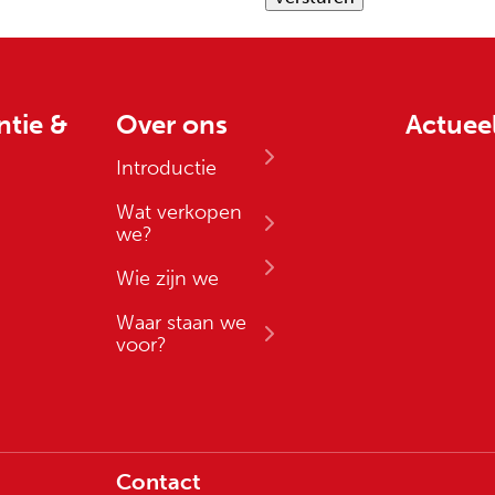
ntie &
Over ons
Actuee
Introductie
Wat verkopen
we?
Wie zijn we
Waar staan we
voor?
Contact