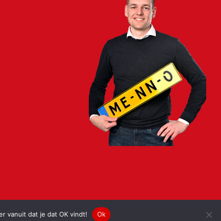
 vanuit dat je dat OK vindt!
Ok