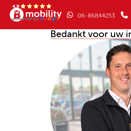
4.9
(64)
06-86844253
G
o
o
g
l
e
powered by
Bedankt voor uw i