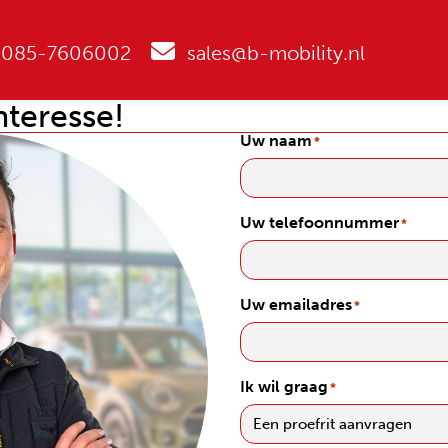
085-7606002
sales@b-mobility.nl
nteresse!
Uw naam
*
Uw telefoonnummer
*
Uw emailadres
*
Ik wil graag
*