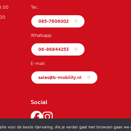
8:00
Tel.:
:00
085-7606002
Whatsapp:
06-86844253
E-mail:
sales@b-mobility.nl
Social
te voor de beste rijervaring. Als je verder gaat met browsen gaan we er