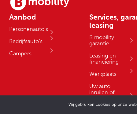
Aanbod
Services, gara
leasing
Personenauto’s
B mobility
Bedrijfsauto’s
garantie
Campers
Leasing en
financiering
Werkplaats
Uw auto
inruilen of
verkopen
Wij gebruiken cookies op onze websi
Locatie / showroom
Openingstijden
Holland Marsh 20
Ma t/m vr: 08:00 – 1