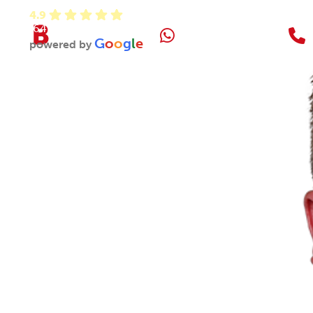
4.9
(64)
06-86844253
G
o
o
g
l
e
powered by