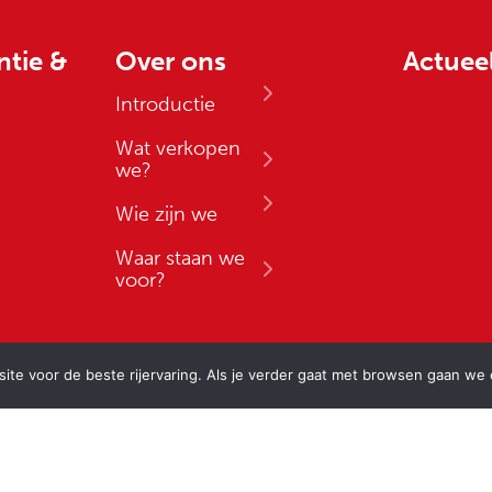
ntie &
Over ons
Actuee
Introductie
Wat verkopen
we?
Wie zijn we
Waar staan we
voor?
te voor de beste rijervaring. Als je verder gaat met browsen gaan we er
Contact
8:00
Tel.: