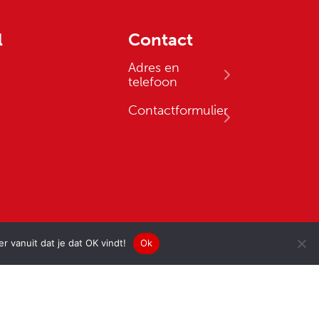
l
Contact
Adres en
telefoon
Contactformulier
 vanuit dat je dat OK vindt!
Ok