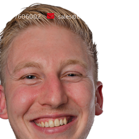
085-7606002
sales@b-mobility.nl