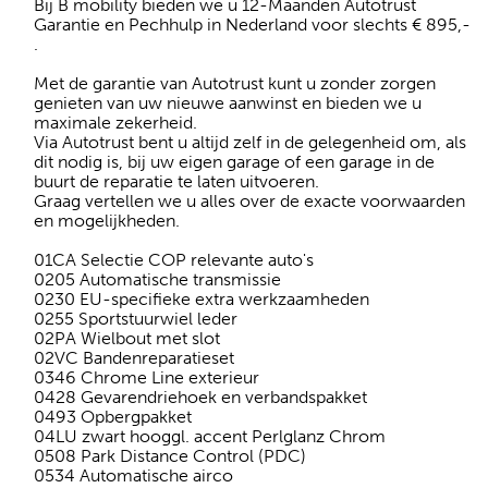
Bij B mobility bieden we u 12-Maanden Autotrust
Garantie en Pechhulp in Nederland voor slechts € 895,-
.
Met de garantie van Autotrust kunt u zonder zorgen
genieten van uw nieuwe aanwinst en bieden we u
maximale zekerheid.
Via Autotrust bent u altijd zelf in de gelegenheid om, als
dit nodig is, bij uw eigen garage of een garage in de
buurt de reparatie te laten uitvoeren.
Graag vertellen we u alles over de exacte voorwaarden
en mogelijkheden.
01CA Selectie COP relevante auto's
0205 Automatische transmissie
0230 EU-specifieke extra werkzaamheden
0255 Sportstuurwiel leder
02PA Wielbout met slot
02VC Bandenreparatieset
0346 Chrome Line exterieur
0428 Gevarendriehoek en verbandspakket
0493 Opbergpakket
04LU zwart hooggl. accent Perlglanz Chrom
0508 Park Distance Control (PDC)
0534 Automatische airco