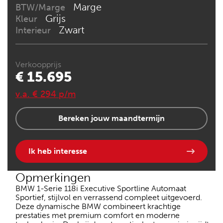
Marge
BTW/Marge
Grijs
Kleur
Zwart
Interieur
Verkoopprijs
€ 15.695
v.a. € 294 p/m
Bereken jouw maandtermijn
Ik heb interesse
Opmerkingen
BMW 1-Serie 118i Executive Sportline Automaat
Sportief, stijlvol en verrassend compleet uitgevoerd.
Deze dynamische BMW combineert krachtige
prestaties met premium comfort en moderne