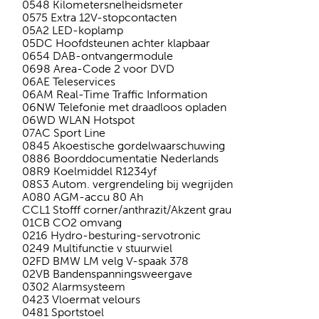
0548 Kilometersnelheidsmeter
0575 Extra 12V-stopcontacten
05A2 LED-koplamp
05DC Hoofdsteunen achter klapbaar
0654 DAB-ontvangermodule
0698 Area-Code 2 voor DVD
06AE Teleservices
06AM Real-Time Traffic Information
06NW Telefonie met draadloos opladen
06WD WLAN Hotspot
07AC Sport Line
0845 Akoestische gordelwaarschuwing
0886 Boorddocumentatie Nederlands
08R9 Koelmiddel R1234yf
08S3 Autom. vergrendeling bij wegrijden
A080 AGM-accu 80 Ah
CCL1 Stofff corner/anthrazit/Akzent grau
01CB CO2 omvang
0216 Hydro-besturing-servotronic
0249 Multifunctie v stuurwiel
02FD BMW LM velg V-spaak 378
02VB Bandenspanningsweergave
0302 Alarmsysteem
0423 Vloermat velours
0481 Sportstoel