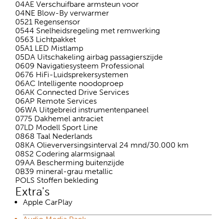
04AE Verschuifbare armsteun voor
04NE Blow-By verwarmer
0521 Regensensor
0544 Snelheidsregeling met remwerking
0563 Lichtpakket
05A1 LED Mistlamp
05DA Uitschakeling airbag passagierszijde
0609 Navigatiesysteem Professional
0676 HiFi-Luidsprekersystemen
06AC Intelligente noodoproep
06AK Connected Drive Services
06AP Remote Services
06WA Uitgebreid instrumentenpaneel
0775 Dakhemel antraciet
07LD Modell Sport Line
0868 Taal Nederlands
08KA Olieverversingsinterval 24 mnd/30.000 km
08S2 Codering alarmsignaal
09AA Bescherming buitenzijde
0B39 mineral-grau metallic
POLS Stoffen bekleding
Extra's
Apple CarPlay