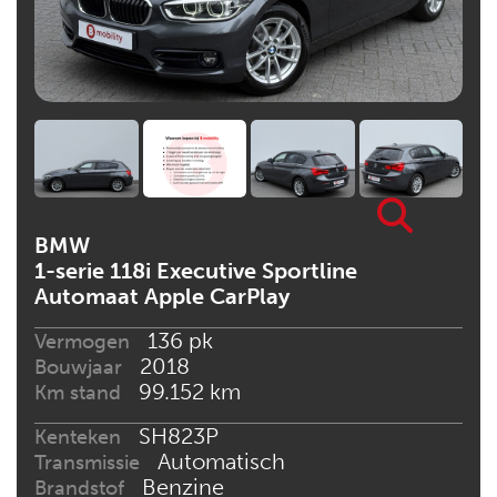
BMW
1-serie 118i Executive Sportline
Automaat Apple CarPlay
136 pk
Vermogen
2018
Bouwjaar
99.152 km
Km stand
SH823P
Kenteken
Automatisch
Transmissie
Benzine
Brandstof