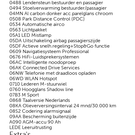
0488 Lendensteun bestuurder en passagier
0494 Stoelverwarming bestuurder/passagier
04MN Al carbon donker acc.parelglans chroom
0508 Park Distance Control (PDC)
0534 Automatische airco
0563 Lichtpakket
05A1 LED Mistlamp
05DA Uitschakeling airbag passagierszijde
05DF Actieve snelh.regeling+Stop&Go functie
0609 Navigatiesysteem Professional
0676 HiFi-Luidsprekersystemen
06AC Intelligente noodoproep
06AK Connected Drive Services
06NW Telefonie met draadloos opladen
06WD WLAN Hotspot
0710 Lederen M-stuurwiel
0760 Hoogglans Shadow line
07B3 M Sport
0868 Taalversie Nederlands
08KA Olieverversingsinterval 24 mnd/30.000 km
08S2 Codering alarmsignaal
09AA Bescherming buitenzijde
A090 AGM-accu 90 Ah
LEDE Leeruitrusting
Extra's