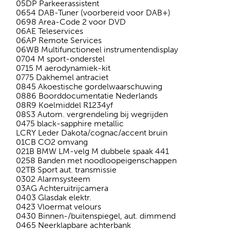
05DP Parkeerassistent
0654 DAB-Tuner (voorbereid voor DAB+)
0698 Area-Code 2 voor DVD
06AE Teleservices
06AP Remote Services
06WB Multifunctioneel instrumentendisplay
0704 M sport-onderstel
0715 M aerodynamiek-kit
0775 Dakhemel antraciet
0845 Akoestische gordelwaarschuwing
0886 Boorddocumentatie Nederlands
08R9 Koelmiddel R1234yf
08S3 Autom. vergrendeling bij wegrijden
0475 black-sapphire metallic
LCRY Leder Dakota/cognac/accent bruin
01CB CO2 omvang
021B BMW LM-velg M dubbele spaak 441
0258 Banden met noodloopeigenschappen
02TB Sport aut. transmissie
0302 Alarmsysteem
03AG Achteruitrijcamera
0403 Glasdak elektr.
0423 Vloermat velours
0430 Binnen-/buitenspiegel, aut. dimmend
0465 Neerklapbare achterbank