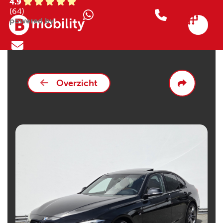
4.9
(64)
powered by
Overzicht