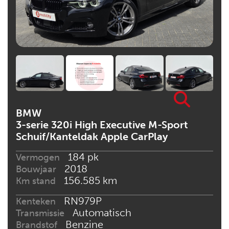
BMW
3-serie 320i High Executive M-Sport
Schuif/Kanteldak Apple CarPlay
184 pk
Vermogen
2018
Bouwjaar
156.585 km
Km stand
RN979P
Kenteken
Automatisch
Transmissie
Benzine
Brandstof