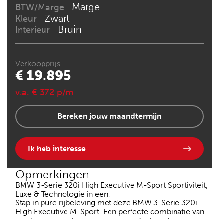
Marge
BTW/Marge
Zwart
Kleur
Bruin
Interieur
Verkoopprijs
€ 19.895
v.a. € 372 p/m
Bereken jouw maandtermijn
Ik heb interesse
Opmerkingen
BMW 3-Serie 320i High Executive M-Sport Sportiviteit,
Luxe & Technologie in een!
Stap in pure rijbeleving met deze BMW 3-Serie 320i
High Executive M-Sport. Een perfecte combinatie van