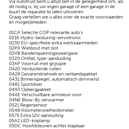
Via Autotrust bent u altijd zelf in de gelegenheid om, als
dit nodig is, bij uw eigen garage of een garage in de
buurt de reparatie te laten uitvoeren.
Graag vertellen we u alles over de exacte voorwaarden
en mogelijkheden.
01CA Selectie COP relevante auto's
0216 Hydro-besturing-servotronic
0230 EU-specifieke extra werkzaamheden
02PA Wielbout met slot
02VB Bandenspanningsweergave
0320 Ontfall, type-aanduiding
03AP Voorruit met grijsspie
0420 Verduisterde ruiten
0428 Gevarendriehoek en verbandspakket
0431 Binnenspiegel, automatisch dimmend
0481 Sportstoel
0493 Opbergpakket
04AE Verschuifbare armsteun voor
04NE Blow-By verwarmer
0521 Regensensor
0548 Kilometersnelheidsmeter
0575 Extra 12V-aansluiting
05A2 LED-koplamp
05DC Hoofdsteunen achter klapbaar