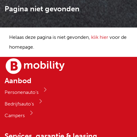
Aanbod
Personenauto’s
Bedrijfsauto’s
Campers
Services, garantie & leasing
B mobility garantie
Leasing en financiering
Werkplaats
Uw auto inruilen of