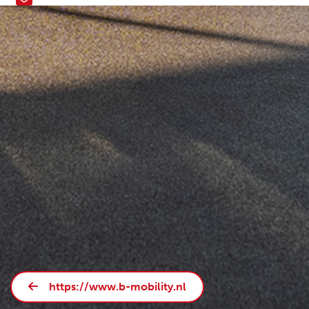
https://www.b-mobility.nl
Pagina niet gevonden
Helaas deze pagina is niet gevonden,
klik hier
voor de
homepage.