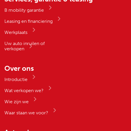
verkopen
Over ons
Introductie
Wat verkopen we?
Wie zijn we
Waar staan we voor?
Actueel
Wij gebruiken cookies op onze website voor de beste
Contact
rijervaring. Als je verder gaat met browsen gaan we er vanuit
dat je dat OK vindt!
Adres en telefoon
Ok
Contactformulier