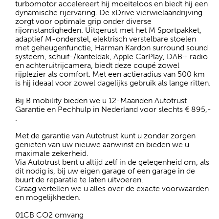
turbomotor accelereert hij moeiteloos en biedt hij een
dynamische rijervaring. De xDrive vierwielaandrijving
zorgt voor optimale grip onder diverse
rijomstandigheden. Uitgerust met het M Sportpakket,
adaptief M-onderstel, elektrisch verstelbare stoelen
met geheugenfunctie, Harman Kardon surround sound
systeem, schuif-/kanteldak, Apple CarPlay, DAB+ radio
en achteruitrijcamera, biedt deze coupé zowel
rijplezier als comfort. Met een actieradius van 500 km
is hij ideaal voor zowel dagelijks gebruik als lange ritten.
Bij B mobility bieden we u 12-Maanden Autotrust
Garantie en Pechhulp in Nederland voor slechts € 895,-
.
Met de garantie van Autotrust kunt u zonder zorgen
genieten van uw nieuwe aanwinst en bieden we u
maximale zekerheid.
Via Autotrust bent u altijd zelf in de gelegenheid om, als
dit nodig is, bij uw eigen garage of een garage in de
buurt de reparatie te laten uitvoeren.
Graag vertellen we u alles over de exacte voorwaarden
en mogelijkheden.
01CB CO2 omvang