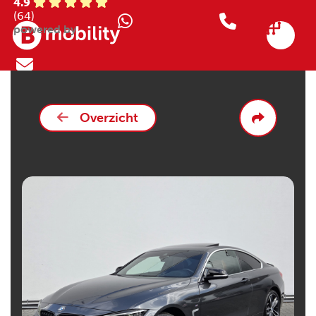
4.9
(64)
powered by
Overzicht