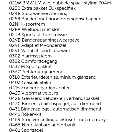
021W BMW LM wiel dubbele spaak styling 704M
0230 Extra pakket EU-specifiek
0248 Stuurwielverwarming
0258 Banden met noodloopeigenschappen
02NH -sportrem
02PA Wielbout met slot
02TB Sport aut. transmissie
02VB Bandenspanningsweergave
02VF Adaptief M-onderstel
02VL Variabel sportstuurwiel
0302 Alarmsysteem
0322 Comforttoegang
0337 M Sportpakket
03AG Achteruitrijcamera
03L8 Exterieurdelen aluminium glanzend
0403 Glasdak elektr.
0415 Zonnerolgardijn achter
0423 Vloermat velours
0428 Gevarendriehoek en verbandspakket
0430 Binnen-/buitenspiegel, aut. dimmend
0431 Binnenspiegel, automatisch dimmend
0441 Roker-kit
0459 Stoelverstelling elektrisch met memory
0465 Neerklapbare achterbank
0481 Sportstoel