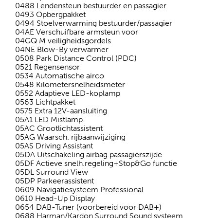
0488 Lendensteun bestuurder en passagier
0493 Opbergpakket
0494 Stoelverwarming bestuurder/passagier
04AE Verschuifbare armsteun voor
04GQ M veiligheidsgordels
04NE Blow-By verwarmer
0508 Park Distance Control (PDC)
0521 Regensensor
0534 Automatische airco
0548 Kilometersnelheidsmeter
0552 Adaptieve LED-koplamp
0563 Lichtpakket
0575 Extra 12V-aansluiting
05A1 LED Mistlamp
05AC Grootlichtassistent
05AG Waarsch. rijbaanwijziging
05AS Driving Assistant
05DA Uitschakeling airbag passagierszijde
05DF Actieve snelh.regeling+Stop&Go functie
05DL Surround View
05DP Parkeerassistent
0609 Navigatiesysteem Professional
0610 Head-Up Display
0654 DAB-Tuner (voorbereid voor DAB+)
0688 Harman/Kardon Surround Sound systeem