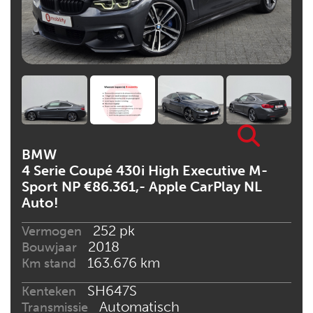
BMW
4 Serie Coupé 430i High Executive M-
Sport NP €86.361,- Apple CarPlay NL
Auto!
252 pk
Vermogen
2018
Bouwjaar
163.676 km
Km stand
SH647S
Kenteken
Automatisch
Transmissie