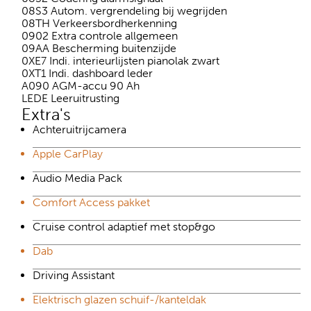
08S3 Autom. vergrendeling bij wegrijden
08TH Verkeersbordherkenning
0902 Extra controle allgemeen
09AA Bescherming buitenzijde
0XE7 Indi. interieurlijsten pianolak zwart
0XT1 Indi. dashboard leder
A090 AGM-accu 90 Ah
LEDE Leeruitrusting
Extra's
Achteruitrijcamera
Apple CarPlay
Audio Media Pack
Comfort Access pakket
Cruise control adaptief met stop&go
Dab
Driving Assistant
Elektrisch glazen schuif-/kanteldak