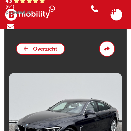
4.9
(64)
powered by
Overzicht