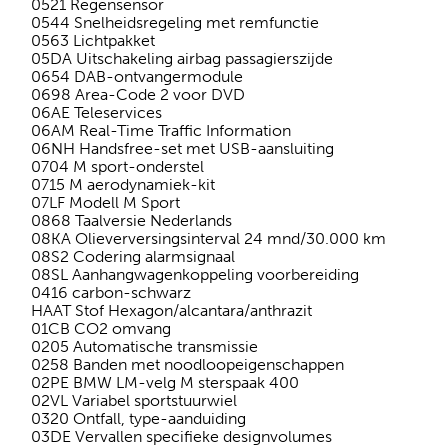
0521 Regensensor
0544 Snelheidsregeling met remfunctie
0563 Lichtpakket
05DA Uitschakeling airbag passagierszijde
0654 DAB-ontvangermodule
0698 Area-Code 2 voor DVD
06AE Teleservices
06AM Real-Time Traffic Information
06NH Handsfree-set met USB-aansluiting
0704 M sport-onderstel
0715 M aerodynamiek-kit
07LF Modell M Sport
0868 Taalversie Nederlands
08KA Olieverversingsinterval 24 mnd/30.000 km
08S2 Codering alarmsignaal
08SL Aanhangwagenkoppeling voorbereiding
0416 carbon-schwarz
HAAT Stof Hexagon/alcantara/anthrazit
01CB CO2 omvang
0205 Automatische transmissie
0258 Banden met noodloopeigenschappen
02PE BMW LM-velg M sterspaak 400
02VL Variabel sportstuurwiel
0320 Ontfall, type-aanduiding
03DE Vervallen specifieke designvolumes