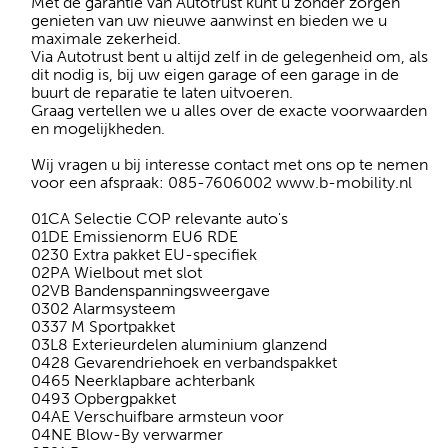
Met de garantie van Autotrust kunt u zonder zorgen
genieten van uw nieuwe aanwinst en bieden we u
maximale zekerheid.
Via Autotrust bent u altijd zelf in de gelegenheid om, als
dit nodig is, bij uw eigen garage of een garage in de
buurt de reparatie te laten uitvoeren.
Graag vertellen we u alles over de exacte voorwaarden
en mogelijkheden.
Wij vragen u bij interesse contact met ons op te nemen
voor een afspraak: 085-7606002 www.b-mobility.nl
01CA Selectie COP relevante auto's
01DE Emissienorm EU6 RDE
0230 Extra pakket EU-specifiek
02PA Wielbout met slot
02VB Bandenspanningsweergave
0302 Alarmsysteem
0337 M Sportpakket
03L8 Exterieurdelen aluminium glanzend
0428 Gevarendriehoek en verbandspakket
0465 Neerklapbare achterbank
0493 Opbergpakket
04AE Verschuifbare armsteun voor
04NE Blow-By verwarmer