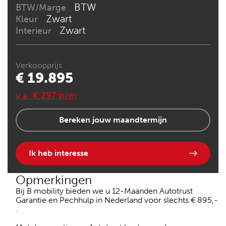
BTW
BTW/Marge
Zwart
Kleur
Zwart
Interieur
Verkoopprijs
€ 19.895
v.a. € 297 p/m
Bereken jouw maandtermijn
Ik heb interesse
Opmerkingen
Bij B mobility bieden we u 12-Maanden Autotrust
Garantie en Pechhulp in Nederland voor slechts € 895,-
.