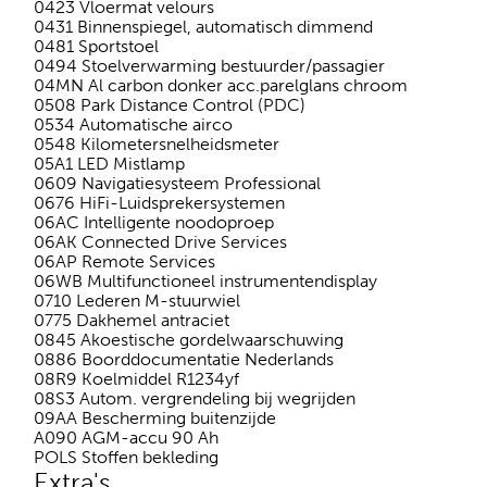
0423 Vloermat velours
0431 Binnenspiegel, automatisch dimmend
0481 Sportstoel
0494 Stoelverwarming bestuurder/passagier
04MN Al carbon donker acc.parelglans chroom
0508 Park Distance Control (PDC)
0534 Automatische airco
0548 Kilometersnelheidsmeter
05A1 LED Mistlamp
0609 Navigatiesysteem Professional
0676 HiFi-Luidsprekersystemen
06AC Intelligente noodoproep
06AK Connected Drive Services
06AP Remote Services
06WB Multifunctioneel instrumentendisplay
0710 Lederen M-stuurwiel
0775 Dakhemel antraciet
0845 Akoestische gordelwaarschuwing
0886 Boorddocumentatie Nederlands
08R9 Koelmiddel R1234yf
08S3 Autom. vergrendeling bij wegrijden
09AA Bescherming buitenzijde
A090 AGM-accu 90 Ah
POLS Stoffen bekleding
Extra's