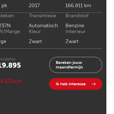
 pk
2017
166.811 km
nteken
Transmissie
Brandstof
237N
Automatisch
Benzine
W/Marge
Kleur
Interieur
rge
Zwart
Zwart
oopprijs
Bereken jouw
19.895
maandtermijn
. € 372 p/m
Ik heb interesse