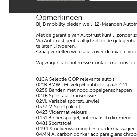
Opmerkingen
Bij B mobility bieden we u 12-Maanden Autotr
Met de garantie van Autotrust kunt u zonder
Via Autotrust bent u altijd zelf in de gelegenh
te laten uitvoeren.
Graag vertellen we u alles over de exacte v
Wij vragen u bij interesse contact met ons 
01CA Selectie COP relevante auto's
021B BMW LM-velg M dubbele spaak 441
0258 Banden met noodloopeigenschappen
02TB Sport aut. transmissie
02VL Variabel sportstuurwiel
0337 M Sportpakket
0423 Vloermat velours
0431 Binnenspiegel, automatisch dimmend
0481 Sportstoel
0494 Stoelverwarming bestuurder/passagier
04MN Al carbon donker acc.parelglans chro