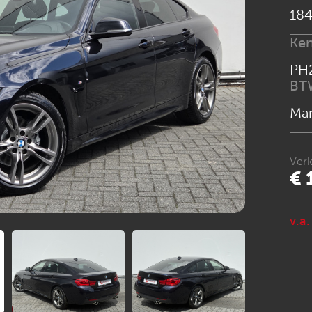
184
Ke
PH
BT
Ma
Verk
€ 
v.a