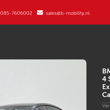
085-7606002
sales@b-mobility.nl
B
4 
Ex
Ca
Ve