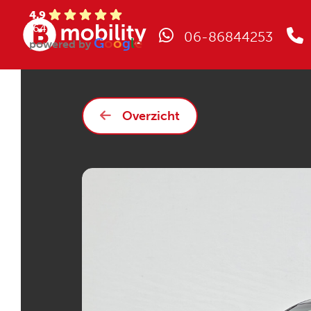
4.9
(64)
06-86844253
G
o
o
g
l
e
powered by
Overzicht