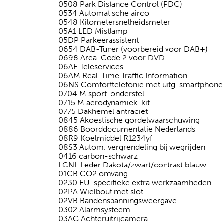
0508 Park Distance Control (PDC)
0534 Automatische airco
0548 Kilometersnelheidsmeter
05A1 LED Mistlamp
05DP Parkeerassistent
0654 DAB-Tuner (voorbereid voor DAB+)
0698 Area-Code 2 voor DVD
06AE Teleservices
06AM Real-Time Traffic Information
06NS Comforttelefonie met uitg. smartphon
0704 M sport-onderstel
0715 M aerodynamiek-kit
0775 Dakhemel antraciet
0845 Akoestische gordelwaarschuwing
0886 Boorddocumentatie Nederlands
08R9 Koelmiddel R1234yf
08S3 Autom. vergrendeling bij wegrijden
0416 carbon-schwarz
LCNL Leder Dakota/zwart/contrast blauw
01CB CO2 omvang
0230 EU-specifieke extra werkzaamheden
02PA Wielbout met slot
02VB Bandenspanningsweergave
0302 Alarmsysteem
03AG Achteruitrijcamera