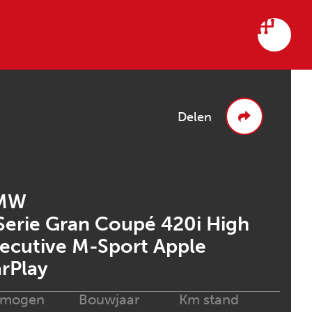
Delen
MW
Serie Gran Coupé 420i High
ecutive M-Sport Apple
rPlay
rmogen
Bouwjaar
Km stand