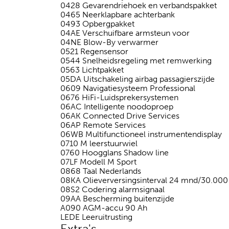
0428 Gevarendriehoek en verbandspakket
0465 Neerklapbare achterbank
0493 Opbergpakket
04AE Verschuifbare armsteun voor
04NE Blow-By verwarmer
0521 Regensensor
0544 Snelheidsregeling met remwerking
0563 Lichtpakket
05DA Uitschakeling airbag passagierszijde
0609 Navigatiesysteem Professional
0676 HiFi-Luidsprekersystemen
06AC Intelligente noodoproep
06AK Connected Drive Services
06AP Remote Services
06WB Multifunctioneel instrumentendisplay
0710 M leerstuurwiel
0760 Hoogglans Shadow line
07LF Modell M Sport
0868 Taal Nederlands
08KA Olieverversingsinterval 24 mnd/30.00
08S2 Codering alarmsignaal
09AA Bescherming buitenzijde
A090 AGM-accu 90 Ah
LEDE Leeruitrusting
Extra's