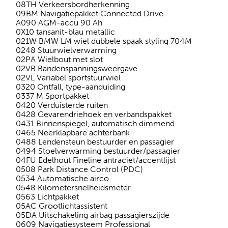
08TH Verkeersbordherkenning
09BM Navigatiepakket Connected Drive
A090 AGM-accu 90 Ah
0X10 tansanit-blau metallic
021W BMW LM wiel dubbele spaak styling 704M
0248 Stuurwielverwarming
02PA Wielbout met slot
02VB Bandenspanningsweergave
02VL Variabel sportstuurwiel
0320 Ontfall, type-aanduiding
0337 M Sportpakket
0420 Verduisterde ruiten
0428 Gevarendriehoek en verbandspakket
0431 Binnenspiegel, automatisch dimmend
0465 Neerklapbare achterbank
0488 Lendensteun bestuurder en passagier
0494 Stoelverwarming bestuurder/passagier
04FU Edelhout Fineline antraciet/accentlijst
0508 Park Distance Control (PDC)
0534 Automatische airco
0548 Kilometersnelheidsmeter
0563 Lichtpakket
05AC Grootlichtassistent
05DA Uitschakeling airbag passagierszijde
0609 Navigatiesysteem Professional