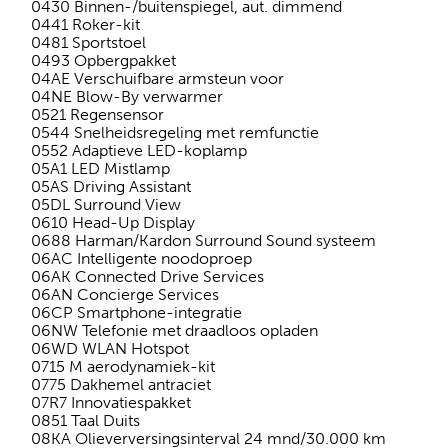
0430 Binnen-/buitenspiegel, aut. dimmend
0441 Roker-kit
0481 Sportstoel
0493 Opbergpakket
04AE Verschuifbare armsteun voor
04NE Blow-By verwarmer
0521 Regensensor
0544 Snelheidsregeling met remfunctie
0552 Adaptieve LED-koplamp
05A1 LED Mistlamp
05AS Driving Assistant
05DL Surround View
0610 Head-Up Display
0688 Harman/Kardon Surround Sound systeem
06AC Intelligente noodoproep
06AK Connected Drive Services
06AN Concierge Services
06CP Smartphone-integratie
06NW Telefonie met draadloos opladen
06WD WLAN Hotspot
0715 M aerodynamiek-kit
0775 Dakhemel antraciet
07R7 Innovatiespakket
0851 Taal Duits
08KA Olieverversingsinterval 24 mnd/30.000 km