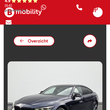
4.9
(64)
powered by
Overzicht