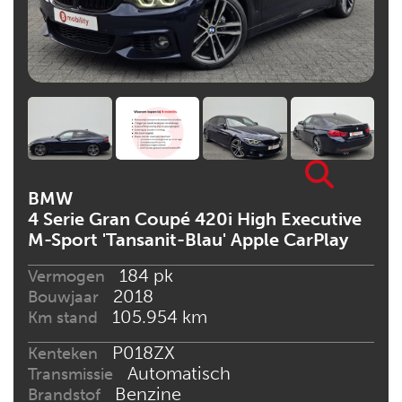
BMW
4 Serie Gran Coupé 420i High Executive
M-Sport 'Tansanit-Blau' Apple CarPlay
184 pk
Vermogen
2018
Bouwjaar
105.954 km
Km stand
P018ZX
Kenteken
Automatisch
Transmissie
Benzine
Brandstof