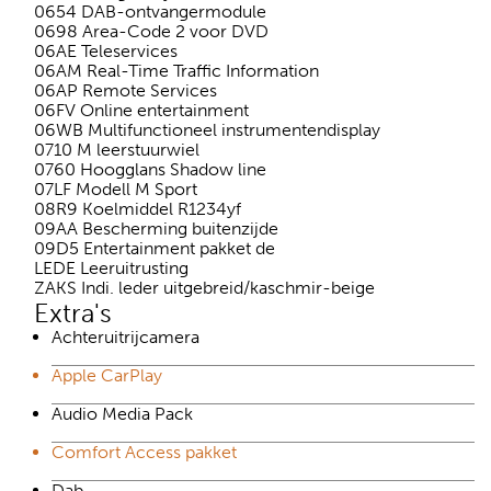
0654 DAB-ontvangermodule
0698 Area-Code 2 voor DVD
06AE Teleservices
06AM Real-Time Traffic Information
06AP Remote Services
06FV Online entertainment
06WB Multifunctioneel instrumentendisplay
0710 M leerstuurwiel
0760 Hoogglans Shadow line
07LF Modell M Sport
08R9 Koelmiddel R1234yf
09AA Bescherming buitenzijde
09D5 Entertainment pakket de
LEDE Leeruitrusting
ZAKS Indi. leder uitgebreid/kaschmir-beige
Extra's
Achteruitrijcamera
Apple CarPlay
Audio Media Pack
Comfort Access pakket
Dab