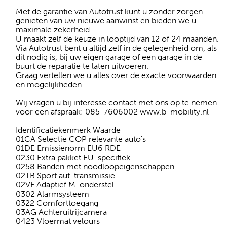
Met de garantie van Autotrust kunt u zonder zorgen
genieten van uw nieuwe aanwinst en bieden we u
maximale zekerheid.
U maakt zelf de keuze in looptijd van 12 of 24 maanden.
Via Autotrust bent u altijd zelf in de gelegenheid om, als
dit nodig is, bij uw eigen garage of een garage in de
buurt de reparatie te laten uitvoeren.
Graag vertellen we u alles over de exacte voorwaarden
en mogelijkheden.
Wij vragen u bij interesse contact met ons op te nemen
voor een afspraak: 085-7606002 www.b-mobility.nl
Identificatiekenmerk Waarde
01CA Selectie COP relevante auto's
01DE Emissienorm EU6 RDE
0230 Extra pakket EU-specifiek
0258 Banden met noodloopeigenschappen
02TB Sport aut. transmissie
02VF Adaptief M-onderstel
0302 Alarmsysteem
0322 Comforttoegang
03AG Achteruitrijcamera
0423 Vloermat velours