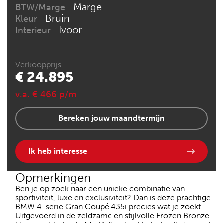
Marge
BTW/Marge
Bruin
Kleur
Ivoor
Interieur
Verkoopprijs
€ 24.895
v.a. € 466 p/m
Bereken jouw maandtermijn
Ik heb interesse
Opmerkingen
Ben je op zoek naar een unieke combinatie van
sportiviteit, luxe en exclusiviteit? Dan is deze prachtige
BMW 4-serie Gran Coupé 435i precies wat je zoekt.
Uitgevoerd in de zeldzame en stijlvolle Frozen Bronze