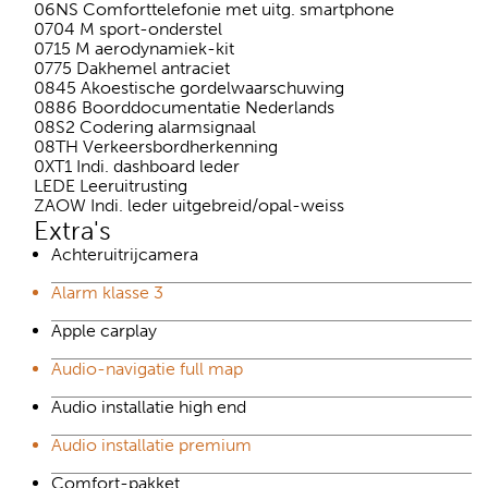
06NS Comforttelefonie met uitg. smartphone
0704 M sport-onderstel
0715 M aerodynamiek-kit
0775 Dakhemel antraciet
0845 Akoestische gordelwaarschuwing
0886 Boorddocumentatie Nederlands
08S2 Codering alarmsignaal
08TH Verkeersbordherkenning
0XT1 Indi. dashboard leder
LEDE Leeruitrusting
ZAOW Indi. leder uitgebreid/opal-weiss
Extra's
Achteruitrijcamera
Alarm klasse 3
Apple carplay
Audio-navigatie full map
Audio installatie high end
Audio installatie premium
Comfort-pakket