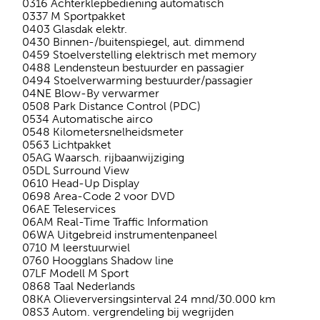
0316 Achterklepbediening automatisch
0337 M Sportpakket
0403 Glasdak elektr.
0430 Binnen-/buitenspiegel, aut. dimmend
0459 Stoelverstelling elektrisch met memory
0488 Lendensteun bestuurder en passagier
0494 Stoelverwarming bestuurder/passagier
04NE Blow-By verwarmer
0508 Park Distance Control (PDC)
0534 Automatische airco
0548 Kilometersnelheidsmeter
0563 Lichtpakket
05AG Waarsch. rijbaanwijziging
05DL Surround View
0610 Head-Up Display
0698 Area-Code 2 voor DVD
06AE Teleservices
06AM Real-Time Traffic Information
06WA Uitgebreid instrumentenpaneel
0710 M leerstuurwiel
0760 Hoogglans Shadow line
07LF Modell M Sport
0868 Taal Nederlands
08KA Olieverversingsinterval 24 mnd/30.000 km
08S3 Autom. vergrendeling bij wegrijden