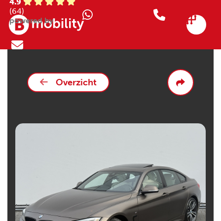
4.9
(64)
powered by
Overzicht