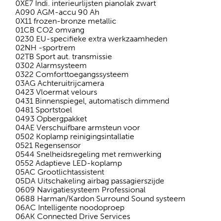
0XE7 Indi. interieurlijsten pianolak zwart
A090 AGM-accu 90 Ah
0X11 frozen-bronze metallic
01CB CO2 omvang
0230 EU-specifieke extra werkzaamheden
02NH -sportrem
02TB Sport aut. transmissie
0302 Alarmsysteem
0322 Comforttoegangssysteem
03AG Achteruitrijcamera
0423 Vloermat velours
0431 Binnenspiegel, automatisch dimmend
0481 Sportstoel
0493 Opbergpakket
04AE Verschuifbare armsteun voor
0502 Koplamp reinigingsintallatie
0521 Regensensor
0544 Snelheidsregeling met remwerking
0552 Adaptieve LED-koplamp
05AC Grootlichtassistent
05DA Uitschakeling airbag passagierszijde
0609 Navigatiesysteem Professional
0688 Harman/Kardon Surround Sound systeem
06AC Intelligente noodoproep
06AK Connected Drive Services