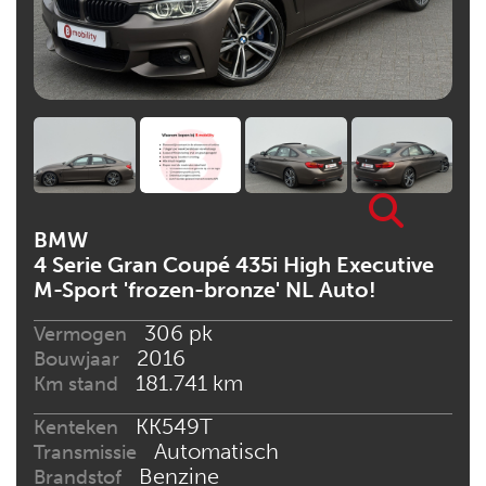
BMW
4 Serie Gran Coupé 435i High Executive
M-Sport 'frozen-bronze' NL Auto!
306 pk
Vermogen
2016
Bouwjaar
181.741 km
Km stand
KK549T
Kenteken
Automatisch
Transmissie
Benzine
Brandstof