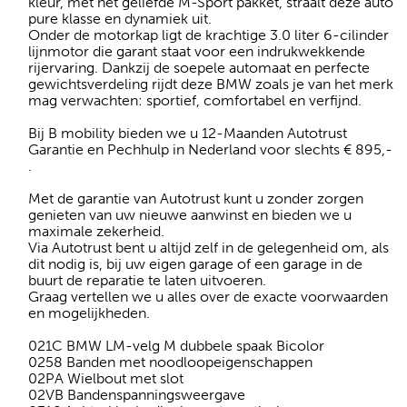
kleur, met het geliefde M-Sport pakket, straalt deze auto
pure klasse en dynamiek uit.
Onder de motorkap ligt de krachtige 3.0 liter 6-cilinder
lijnmotor die garant staat voor een indrukwekkende
rijervaring. Dankzij de soepele automaat en perfecte
gewichtsverdeling rijdt deze BMW zoals je van het merk
mag verwachten: sportief, comfortabel en verfijnd.
Bij B mobility bieden we u 12-Maanden Autotrust
Garantie en Pechhulp in Nederland voor slechts € 895,-
.
Met de garantie van Autotrust kunt u zonder zorgen
genieten van uw nieuwe aanwinst en bieden we u
maximale zekerheid.
Via Autotrust bent u altijd zelf in de gelegenheid om, als
dit nodig is, bij uw eigen garage of een garage in de
buurt de reparatie te laten uitvoeren.
Graag vertellen we u alles over de exacte voorwaarden
en mogelijkheden.
021C BMW LM-velg M dubbele spaak Bicolor
0258 Banden met noodloopeigenschappen
02PA Wielbout met slot
02VB Bandenspanningsweergave