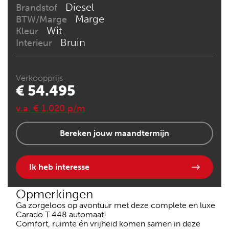
Diesel
Brandstof
Marge
BTW/Marge
Wit
Kleur
Bruin
Interieur
Verkoopprijs
€ 54.495
v.a. € 1.020 p/m
Bereken jouw maandtermijn
Ik heb interesse
Opmerkingen
Ga zorgeloos op avontuur met deze complete en luxe
Carado T 448 automaat!
Comfort, ruimte én vrijheid komen samen in deze