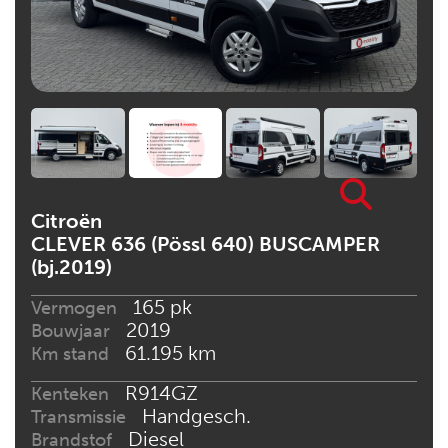
Citroën
CLEVER 636 (Pössl 640) BUSCAMPER
(bj.2019)
165 pk
Vermogen
2019
Bouwjaar
61.195 km
Km stand
R914GZ
Kenteken
Handgesch.
Transmissie
Diesel
Brandstof