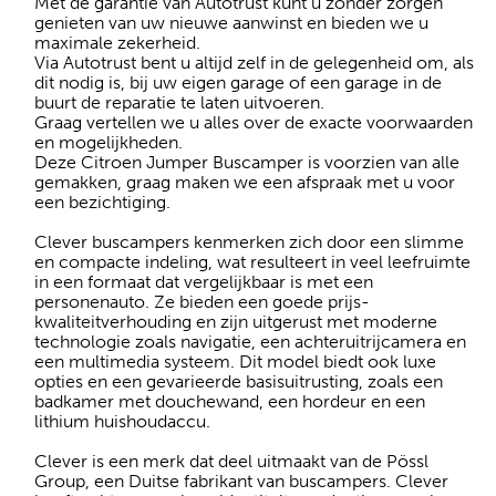
Met de garantie van Autotrust kunt u zonder zorgen
genieten van uw nieuwe aanwinst en bieden we u
maximale zekerheid.
Via Autotrust bent u altijd zelf in de gelegenheid om, als
dit nodig is, bij uw eigen garage of een garage in de
buurt de reparatie te laten uitvoeren.
Graag vertellen we u alles over de exacte voorwaarden
en mogelijkheden.
Deze Citroen Jumper Buscamper is voorzien van alle
gemakken, graag maken we een afspraak met u voor
een bezichtiging.
Clever buscampers kenmerken zich door een slimme
en compacte indeling, wat resulteert in veel leefruimte
in een formaat dat vergelijkbaar is met een
personenauto. Ze bieden een goede prijs-
kwaliteitverhouding en zijn uitgerust met moderne
technologie zoals navigatie, een achteruitrijcamera en
een multimedia systeem. Dit model biedt ook luxe
opties en een gevarieerde basisuitrusting, zoals een
badkamer met douchewand, een hordeur en een
lithium huishoudaccu.
Clever is een merk dat deel uitmaakt van de Pössl
Group, een Duitse fabrikant van buscampers. Clever