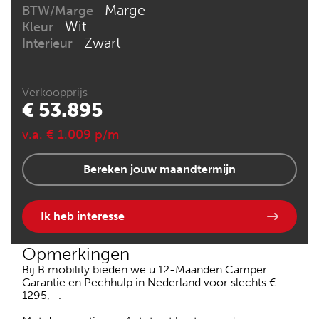
Marge
BTW/Marge
Wit
Kleur
Zwart
Interieur
Verkoopprijs
€ 53.895
v.a. € 1.009 p/m
Bereken jouw maandtermijn
Ik heb interesse
Opmerkingen
Bij B mobility bieden we u 12-Maanden Camper
Garantie en Pechhulp in Nederland voor slechts €
1295,- .