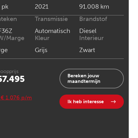
 pk
2021
91.008 km
nteken
Transmissie
Brandstof
F36Z
Automatisch
Diesel
W/Marge
Kleur
Interieur
rge
Grijs
Zwart
oopprijs
Bereken jouw
57.495
maandtermijn
. € 1.076 p/m
Ik heb interesse