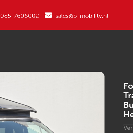
085-7606002
sales@b-mobility.nl
Fo
Tr
Bu
He
Ve