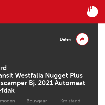
Delen
rd
ansit Westfalia Nugget Plus
scamper Bj. 2021 Automaat
fdak
rmogen
Bouwjaar
Km stand