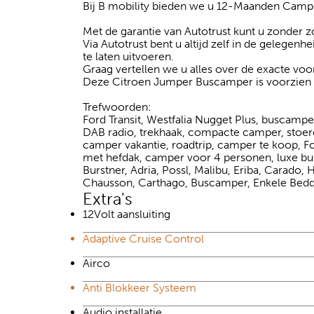
Bij B mobility bieden we u 12-Maanden Camper
Met de garantie van Autotrust kunt u zonder
Via Autotrust bent u altijd zelf in de gelegenh
te laten uitvoeren.
Graag vertellen we u alles over de exacte v
Deze Citroen Jumper Buscamper is voorzien v
Trefwoorden:
Ford Transit, Westfalia Nugget Plus, buscamper
DAB radio, trekhaak, compacte camper, stoer
camper vakantie, roadtrip, camper te koop, F
met hefdak, camper voor 4 personen, luxe bus
Burstner, Adria, Possl, Malibu, Eriba, Carado, 
Chausson, Carthago, Buscamper, Enkele Bedd
Extra's
12Volt aansluiting
Adaptive Cruise Control
Airco
Anti Blokkeer Systeem
Audio installatie