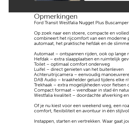
Opmerkingen
Ford Transit Westfalia Nugget Plus Buscamper
Op zoek naar een stoere, compacte en volledi
combineert het rijcomfort van een moderne p
automaat, het praktische hefdak en de slimme i
Automaat – ontspannen rijden, ook op lange 
Hefdak – extra slaapplaatsen en ruimtelijk ge
Toilet – optimaal comfort onderweg
Luifel – direct genieten van het buitenleven
Achteruitrijcamera – eenvoudig manoeuvrere
DAB Audio – kraakhelder geluid tijdens elke ri
Trekhaak – extra mogelijkheden voor fietsen 
Compact formaat – wendbaar in stad én natu
Westfalia kwaliteit – doordachte afwerking e
Of je nu kiest voor een weekend weg, een road
comfort, flexibiliteit en avontuur in één stijlv
Instappen, starten en vertrekken. Waar gaat j