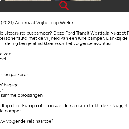
 (2021) Automaat Vrijheid op Wielen!
g uitgeruste buscamper? Deze Ford Transit Westfalia Nugget P
ersonenauto met de vrijheid van een luxe camper. Dankzij de 
ndeling ben je altijd klaar voor het volgende avontuur.
reizen
voel
n en parkeren
t
of bagage
ur
n slimme oplossingen
trip door Europa of spontaan de natuur in trekt: deze Nugget 
olle camper.
ouw volgende reis naartoe?