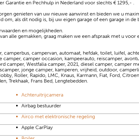
 Garantie en Pechhulp in Nederland voor slechts € 1295,- .
 zorgen genieten van uw nieuwe aanwinst en bieden we u maxim
eid om, als dit nodig is, bij uw eigen garage of een garage in de 
oorwaarden en mogelijkheden.
an alle gemakken, graag maken we een afspraak met u voor e
, camperbus, campervan, automaat, hefdak, toilet, luifel, acht
e camper, camper occasion, kampeerauto, reiscamper, avontuur
ord camper, Westfalia camper, 2021, diesel camper, camper me
camper, jonge camper, kamperen, vrijheid, outdoor, camperlif
Hobby, Roller, Rapido, LMC, Knaus, Karmann, Fiat, Ford, Citroen
en, Trekhaak, Frans Bed, Lengtebedden.
Achteruitrijcamera
Airbag bestuurder
Airco met elektronische regeling
Apple CarPlay
Boiler