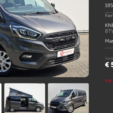
185
Ke
KN
BT
Ma
Verk
€ 
v.a