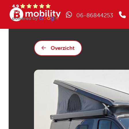
4.9
(64)
06-86844253
G
o
o
g
l
e
powered by
Overzicht