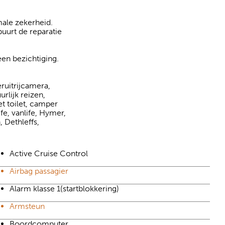
ale zekerheid.
buurt de reparatie
en bezichtiging.
eruitrijcamera,
lijk reizen,
t toilet, camper
e, vanlife, Hymer,
, Dethleffs,
Active Cruise Control
Airbag passagier
Alarm klasse 1(startblokkering)
Armsteun
Boordcomputer