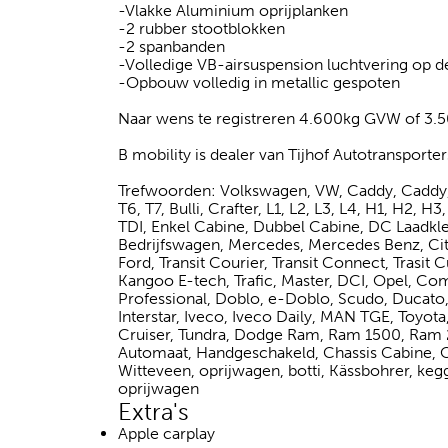
-Vlakke Aluminium oprijplanken
-2 rubber stootblokken
-2 spanbanden
-Volledige VB-airsuspension luchtvering op d
-Opbouw volledig in metallic gespoten
Naar wens te registreren 4.600kg GVW of 3
B mobility is dealer van Tijhof Autotransporte
Trefwoorden: Volkswagen, VW, Caddy, Caddy, 
T6, T7, Bulli, Crafter, L1, L2, L3, L4, H1, H2, H
TDI, Enkel Cabine, Dubbel Cabine, DC Laadkle
Bedrijfswagen, Mercedes, Mercedes Benz, Citan
Ford, Transit Courier, Transit Connect, Trasit
Kangoo E-tech, Trafic, Master, DCI, Opel, Com
Professional, Doblo, e-Doblo, Scudo, Ducato, F
Interstar, Iveco, Iveco Daily, MAN TGE, Toyota
Cruiser, Tundra, Dodge Ram, Ram 1500, Ram 2
Automaat, Handgeschakeld, Chassis Cabine, Opri
Witteveen, oprijwagen, botti, Kässbohrer, keg
oprijwagen
Extra's
Apple carplay