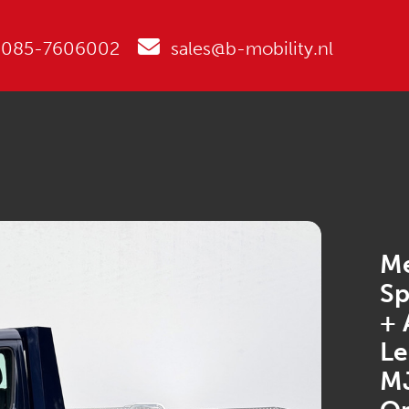
085-7606002
sales@b-mobility.nl
M
Sp
+ 
Le
MJ