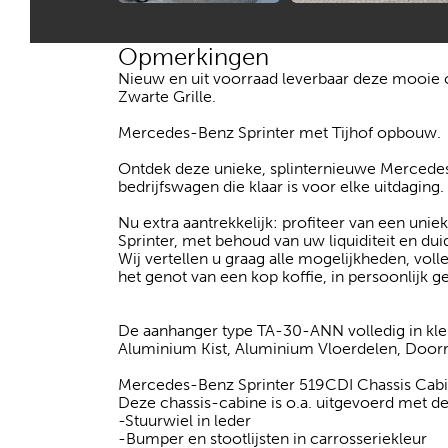
Opmerkingen
Nieuw en uit voorraad leverbaar deze mooie c
Zwarte Grille.
Mercedes-Benz Sprinter met Tijhof opbouw.
Ontdek deze unieke, splinternieuwe Mercede
bedrijfswagen die klaar is voor elke uitdaging.
Nu extra aantrekkelijk: profiteer van een unie
Sprinter, met behoud van uw liquiditeit en dui
Wij vertellen u graag alle mogelijkheden, vo
het genot van een kop koffie, in persoonlijk g
De aanhanger type TA-30-ANN volledig in kleu
Aluminium Kist, Aluminium Vloerdelen, Door
Mercedes-Benz Sprinter 519CDI Chassis Cabi
Deze chassis-cabine is o.a. uitgevoerd met d
-Stuurwiel in leder
-Bumper en stootlijsten in carrosseriekleur