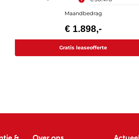
ntie &
Over ons
Actuee