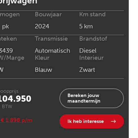
rijwagen
rmogen
Bouwjaar
Km stand
 pk
2024
5 km
nteken
Transmissie
Brandstof
3439
Automatisch
Diesel
W/Marge
Kleur
Interieur
W
Blauw
Zwart
oopprijs
Bereken jouw
104.950
maandtermijn
l. BTW
. € 1.898 p/m
Ik heb interesse