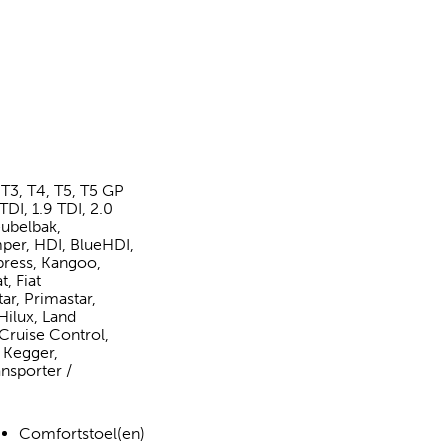
T3, T4, T5, T5 GP
TDI, 1.9 TDI, 2.0
eubelbak,
mper, HDI, BlueHDI,
xpress, Kangoo,
, Fiat
ar, Primastar,
Hilux, Land
Cruise Control,
, Kegger,
nsporter /
Comfortstoel(en)