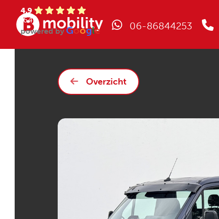
4.9
(64)
06-86844253
G
o
o
g
l
e
powered by
Overzicht