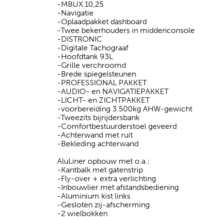
-MBUX 10,25
-Navigatie
-Oplaadpakket dashboard
-Twee bekerhouders in middenconsole
-DISTRONIC
-Digitale Tachograaf
-Hoofdtank 93L
-Grille verchroomd
-Brede spiegelsteunen
-PROFESSIONAL PAKKET
-AUDIO- en NAVIGATIEPAKKET
-LICHT- en ZICHTPAKKET
-voorbereiding 3.500kg AHW-gewicht
-Tweezits bijrijdersbank
-Comfortbestuurderstoel geveerd
-Achterwand met ruit
-Bekleding achterwand
AluLiner opbouw met o.a.:
-Kantbalk met gatenstrip
-Fly-over + extra verlichting
-Inbouwlier met afstandsbediening
-Aluminium kist links
-Gesloten zij-afscherming
-2 wielbokken