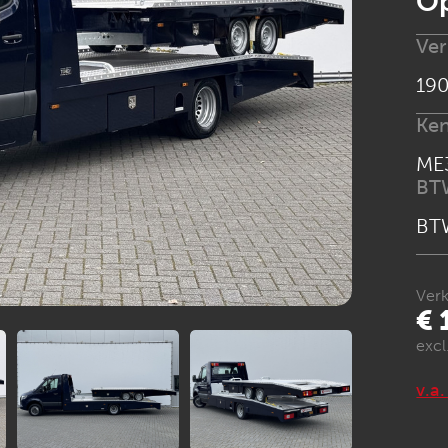
Op
Ve
190
Ke
ME
BT
BT
Verk
€ 
exc
v.a