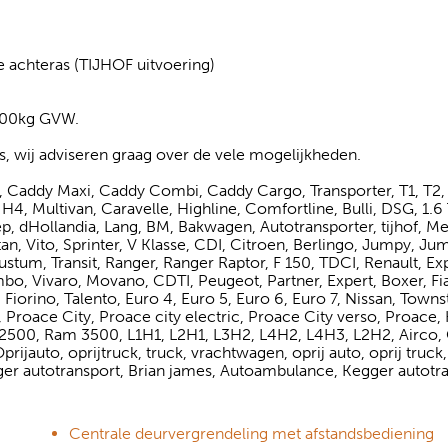
e achteras (TIJHOF uitvoering)
.500kg GVW.
rs, wij adviseren graag over de vele mogelijkheden.
Caddy Maxi, Caddy Combi, Caddy Cargo, Transporter, T1, T2, 
3, H4, Multivan, Caravelle, Highline, Comfortline, Bulli, DSG, 1.6 
p, dHollandia, Lang, BM, Bakwagen, Autotransporter, tijhof, M
, Vito, Sprinter, V Klasse, CDI, Citroen, Berlingo, Jumpy, Ju
 Custum, Transit, Ranger, Ranger Raptor, F 150, TDCI, Renault, E
bo, Vivaro, Movano, CDTI, Peugeot, Partner, Expert, Boxer, Fiat
iorino, Talento, Euro 4, Euro 5, Euro 6, Euro 7, Nissan, Townst
, Proace City, Proace city electric, Proace City verso, Proace, 
500, Ram 3500, L1H1, L2H1, L3H2, L4H2, L4H3, L2H2, Airco, 
jauto, oprijtruck, truck, vrachtwagen, oprij auto, oprij truck
ger autotransport, Brian james, Autoambulance, Kegger autotra
Centrale deurvergrendeling met afstandsbediening