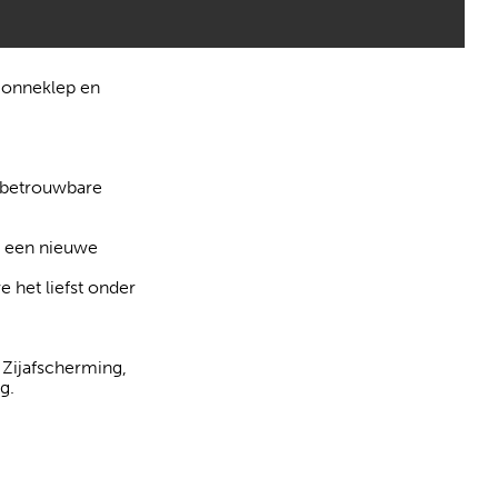
 Zonneklep en
 betrouwbare
in een nieuwe
 het liefst onder
 Zijafscherming,
g.