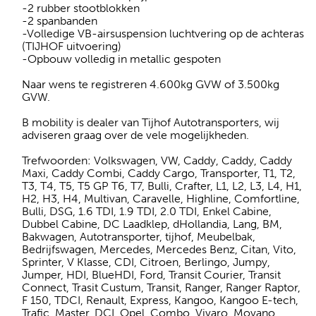
-2 rubber stootblokken
-2 spanbanden
-Volledige VB-airsuspension luchtvering op de achteras
(TIJHOF uitvoering)
-Opbouw volledig in metallic gespoten
Naar wens te registreren 4.600kg GVW of 3.500kg
GVW.
B mobility is dealer van Tijhof Autotransporters, wij
adviseren graag over de vele mogelijkheden.
Trefwoorden: Volkswagen, VW, Caddy, Caddy, Caddy
Maxi, Caddy Combi, Caddy Cargo, Transporter, T1, T2,
T3, T4, T5, T5 GP T6, T7, Bulli, Crafter, L1, L2, L3, L4, H1,
H2, H3, H4, Multivan, Caravelle, Highline, Comfortline,
Bulli, DSG, 1.6 TDI, 1.9 TDI, 2.0 TDI, Enkel Cabine,
Dubbel Cabine, DC Laadklep, dHollandia, Lang, BM,
Bakwagen, Autotransporter, tijhof, Meubelbak,
Bedrijfswagen, Mercedes, Mercedes Benz, Citan, Vito,
Sprinter, V Klasse, CDI, Citroen, Berlingo, Jumpy,
Jumper, HDI, BlueHDI, Ford, Transit Courier, Transit
Connect, Trasit Custum, Transit, Ranger, Ranger Raptor,
F 150, TDCI, Renault, Express, Kangoo, Kangoo E-tech,
Trafic, Master, DCI, Opel, Combo, Vivaro, Movano,