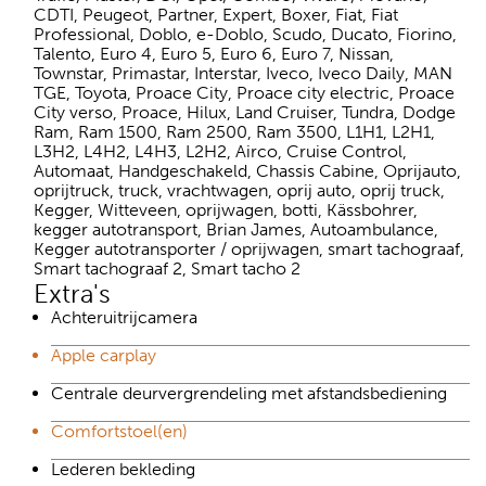
CDTI, Peugeot, Partner, Expert, Boxer, Fiat, Fiat
Professional, Doblo, e-Doblo, Scudo, Ducato, Fiorino,
Talento, Euro 4, Euro 5, Euro 6, Euro 7, Nissan,
Townstar, Primastar, Interstar, Iveco, Iveco Daily, MAN
TGE, Toyota, Proace City, Proace city electric, Proace
City verso, Proace, Hilux, Land Cruiser, Tundra, Dodge
Ram, Ram 1500, Ram 2500, Ram 3500, L1H1, L2H1,
L3H2, L4H2, L4H3, L2H2, Airco, Cruise Control,
Automaat, Handgeschakeld, Chassis Cabine, Oprijauto,
oprijtruck, truck, vrachtwagen, oprij auto, oprij truck,
Kegger, Witteveen, oprijwagen, botti, Kässbohrer,
kegger autotransport, Brian James, Autoambulance,
Kegger autotransporter / oprijwagen, smart tachograaf,
Smart tachograaf 2, Smart tacho 2
Extra's
Achteruitrijcamera
Apple carplay
Centrale deurvergrendeling met afstandsbediening
Comfortstoel(en)
Lederen bekleding