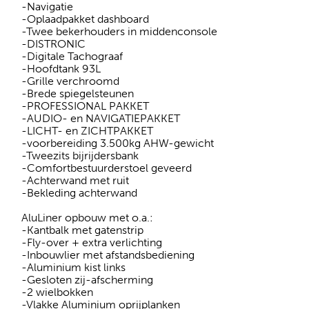
-Navigatie
-Oplaadpakket dashboard
-Twee bekerhouders in middenconsole
-DISTRONIC
-Digitale Tachograaf
-Hoofdtank 93L
-Grille verchroomd
-Brede spiegelsteunen
-PROFESSIONAL PAKKET
-AUDIO- en NAVIGATIEPAKKET
-LICHT- en ZICHTPAKKET
-voorbereiding 3.500kg AHW-gewicht
-Tweezits bijrijdersbank
-Comfortbestuurderstoel geveerd
-Achterwand met ruit
-Bekleding achterwand
AluLiner opbouw met o.a.:
-Kantbalk met gatenstrip
-Fly-over + extra verlichting
-Inbouwlier met afstandsbediening
-Aluminium kist links
-Gesloten zij-afscherming
-2 wielbokken
-Vlakke Aluminium oprijplanken