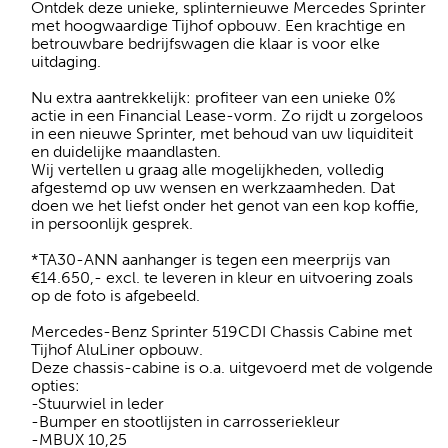
Ontdek deze unieke, splinternieuwe Mercedes Sprinter
met hoogwaardige Tijhof opbouw. Een krachtige en
betrouwbare bedrijfswagen die klaar is voor elke
uitdaging.
Nu extra aantrekkelijk: profiteer van een unieke 0%
actie in een Financial Lease-vorm. Zo rijdt u zorgeloos
in een nieuwe Sprinter, met behoud van uw liquiditeit
en duidelijke maandlasten.
Wij vertellen u graag alle mogelijkheden, volledig
afgestemd op uw wensen en werkzaamheden. Dat
doen we het liefst onder het genot van een kop koffie,
in persoonlijk gesprek.
*TA30-ANN aanhanger is tegen een meerprijs van
€14.650,- excl. te leveren in kleur en uitvoering zoals
op de foto is afgebeeld.
Mercedes-Benz Sprinter 519CDI Chassis Cabine met
Tijhof AluLiner opbouw.
Deze chassis-cabine is o.a. uitgevoerd met de volgende
opties:
-Stuurwiel in leder
-Bumper en stootlijsten in carrosseriekleur
-MBUX 10,25