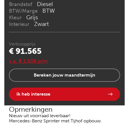
Diesel
Brandstof
BTW
BTW/Marge
Grijs
Kleur
Zwart
Interieur
Verkoopprijs
€ 91.565
v.a. € 1.656 p/m
Bereken jouw maandtermijn
Ik heb interesse
Opmerkingen
Nieuw uit voorraad leverbaar!
Mercedes-Benz Sprinter met Tijhof opbouw.