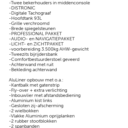
-Twee bekerhouders in middenconsole
-DISTRONIC
-Digitale Tachograaf
-Hoofdtank 93L
-Grille verchroomd
-Brede spiegelsteunen
-PROFESSIONAL PAKKET
-AUDIO- en NAVIGATIEPAKKET
-LICHT- en ZICHTPAKKET
-voorbereiding 3.500kg AHW-gewicht
-Tweezits bijrijdersbank
-Comfortbestuurderstoel geveerd
-Achterwand met ruit
-Bekleding achterwand
AluLiner opbouw met o.a.:
-Kantbalk met gatenstrip
-Fly-over + extra verlichting
-Inbouwlier met afstandsbediening
-Aluminium kist links
-Gesloten zij-afscherming
-2 wielbokken
-Vlakke Aluminium oprijplanken
-2 rubber stootblokken
-2 spanbanden