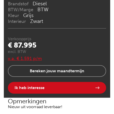
Diesel
Brandstof
BTW
BTW/Marge
Grijs
Kleur
Zwart
Interieur
Verkoopprijs
€ 87.995
excl. BTW
v.a. € 1.591 p/m
Bereken jouw maandtermijn
Ik heb interesse
Opmerkingen
Nieuw uit voorraad leverbaar!