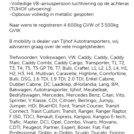
-Volledige VB-airsuspension luchtvering op de achteras
(TIJHOF uitvoering)
-Opbouw volledig in metallic gespoten
Naar wens te registreren 4.600kg GVW of 3.500kg
GVW.
B mobility is dealer van Tijhof Autotransporters, wij
adviseren graag over de vele mogelijkheden.
Trefwoorden: Volkswagen, VW, Caddy, Caddy, Caddy
Maxi, Caddy Combi, Caddy Cargo, Transporter, T1, T2,
T3, T4, T5, T5 GP T6, T7, Bulli, Crafter, L1, L2, L3, L4, H1,
H2, H3, H4, Multivan, Caravelle, Highline, Comfortline,
Bulli, DSG, 1.6 TDI, 1.9 TDI, 2.0 TDI, Enkel Cabine,
Dubbel Cabine, DC Laadklep, dHollandia, Lang, BM,
Bakwagen, Autotransporter, tijhof, Meubelbak,
Bedrijfswagen, Mercedes, Mercedes Benz, Citan, Vito,
Sprinter, V Klasse, CDI, Citroen, Berlingo, Jumpy,
Jumper, HDI, BlueHDI, Ford, Transit Courier, Transit
Connect, Trasit Custum, Transit, Ranger, Ranger Raptor,
F 150, TDCI, Renault, Express, Kangoo, Kangoo E-tech,
Trafic, Master, DCI, Opel, Combo, Vivaro, Movano,
CDTI, Peugeot, Partner, Expert, Boxer, Fiat, Fiat
Professional, Doblo, e-Doblo, Scudo, Ducato, Fiorino,