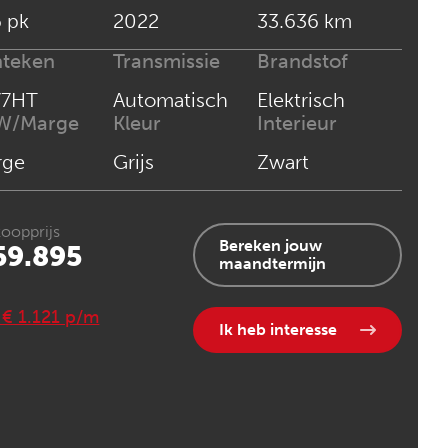
 pk
2022
33.636 km
nteken
Transmissie
Brandstof
77HT
Automatisch
Elektrisch
W/Marge
Kleur
Interieur
rge
Grijs
Zwart
oopprijs
Bereken jouw
59.895
maandtermijn
. € 1.121 p/m
Ik heb interesse