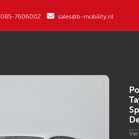
085-7606002
sales@b-mobility.nl
Po
Ta
Sp
De
Ve