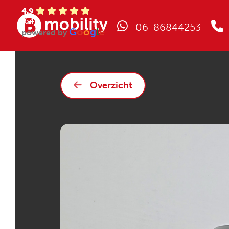
4.9
(64)
06-86844253
G
o
o
g
l
e
powered by
Overzicht