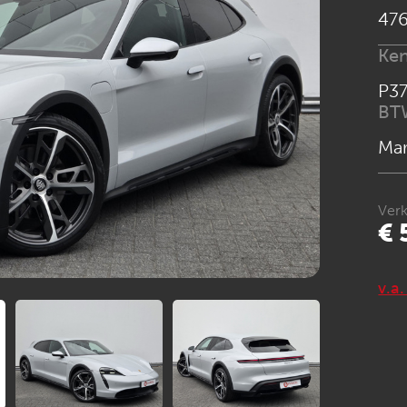
476
Ke
P3
BT
Ma
Verk
€ 
v.a