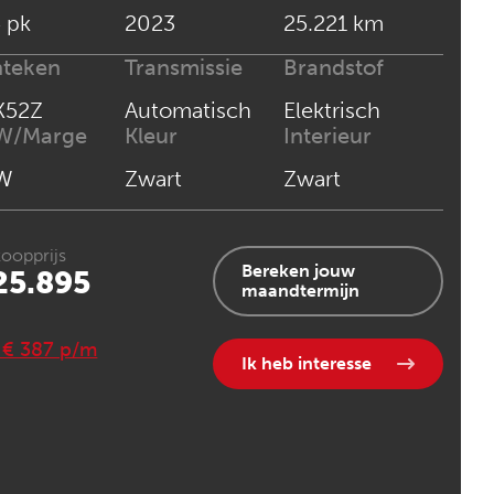
 pk
2023
25.221 km
nteken
Transmissie
Brandstof
K52Z
Automatisch
Elektrisch
W/Marge
Kleur
Interieur
W
Zwart
Zwart
oopprijs
Bereken jouw
25.895
maandtermijn
. € 387 p/m
Ik heb interesse