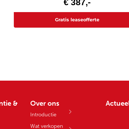
ntie &
Over ons
Actuee
Introductie
Wat verkopen