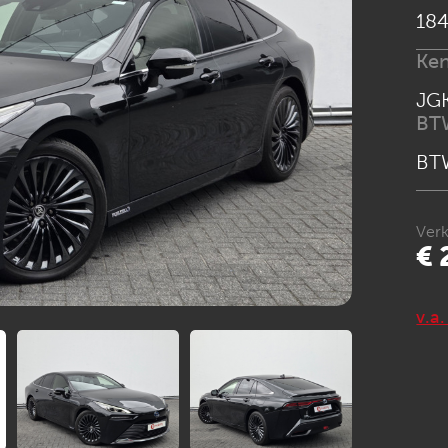
184
Ke
JG
BT
BT
Verk
€ 
v.a