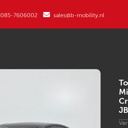
085-7606002
sales@b-mobility.nl
To
Mi
Cr
J
Ve