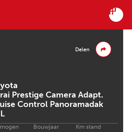
Delen
yota
rai Prestige Camera Adapt.
uise Control Panoramadak
BL
rmogen
Bouwjaar
Km stand