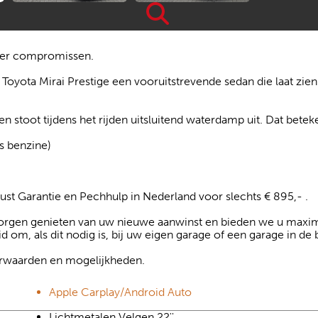
nder compromissen.
 Toyota Mirai Prestige een vooruitstrevende sedan die laat zi
en stoot tijdens het rijden uitsluitend waterdamp uit. Dat betek
s benzine)
ust Garantie en Pechhulp in Nederland voor slechts € 895,- .
 zorgen genieten van uw nieuwe aanwinst en bieden we u maxim
eid om, als dit nodig is, bij uw eigen garage of een garage in de 
oorwaarden en mogelijkheden.
Apple Carplay/Android Auto
Lichtmetalen Velgen 22''