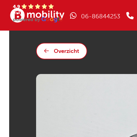
4.9
(64)
06-86844253
G
o
o
g
l
e
powered by
Overzicht