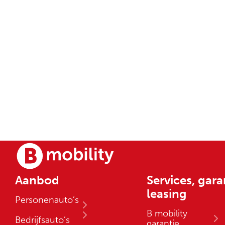
Aanbod
Services, gara
leasing
Personenauto’s
B mobility
Bedrijfsauto’s
garantie