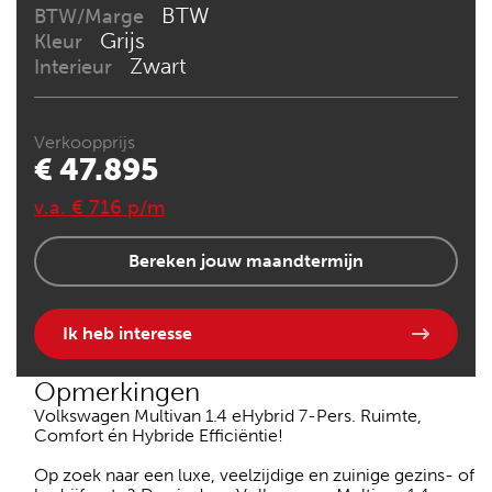
BTW
BTW/Marge
Grijs
Kleur
Zwart
Interieur
Verkoopprijs
€ 47.895
v.a. € 716 p/m
Bereken jouw maandtermijn
Ik heb interesse
Opmerkingen
Volkswagen Multivan 1.4 eHybrid 7-Pers. Ruimte,
Comfort én Hybride Efficiëntie!
Op zoek naar een luxe, veelzijdige en zuinige gezins- of