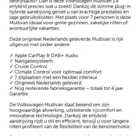
bedrijfsauto? Dan is deze Volkswagen Multivan 1.4
eHybrid precies wat u zoekt! Dankzij de slimme plug-in
hybride aandrijving geniet u van krachtige prestaties én
lage gebruikskosten. Met plaats voor 7 personen is deze
Multivan ideaal voor grote gezinnen, zakelijke ritten of
avontuurlijke vakanties.
Deze origineel Nederlands geleverde Multivan is rijk
uitgerust met onder andere:
✓ Apple CarPlay & DAB+ Audio
✓ Navigatiesysteem
✓ Cruise Control
✓ Climate Control voor optimaal comfort
✓ 7 zitplaatsen met een flexibel interieur
✓ Origineel Nederlands geleverd
✓ Nog resterende fabrieksgarantie – totaal tot 4 jaar
Garantie
De Volkswagen Multivan staat bekend om zijn
hoogwaardige afwerking, uitstekende rijcomfort en
innovatieve technologie. Dankzij de eHybrid-
aandrijving rijdt u stil en efficiënt, terwijl u voor langere
ritten profiteert van de flexibiliteit van de benzinemotor.