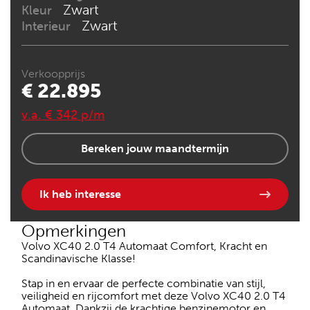
Zwart
Kleur
Zwart
Interieur
Verkoopprijs
€ 22.895
v.a. € 342 p/m
Bereken jouw maandtermijn
Ik heb interesse
Opmerkingen
Volvo XC40 2.0 T4 Automaat Comfort, Kracht en
Scandinavische Klasse!
Stap in en ervaar de perfecte combinatie van stijl,
veiligheid en rijcomfort met deze Volvo XC40 2.0 T4
Automaat. Dankzij de krachtige benzinemotor en