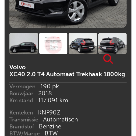
Volvo
XC40 2.0 T4 Automaat Trekhaak 1800kg
190 pk
Vermogen
2018
Bouwjaar
117.091 km
Km stand
KNF90Z
Kenteken
Automatisch
Transmissie
Benzine
Brandstof
BTW
BTW/Marge