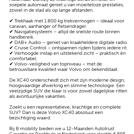
soepele automaat geniet u van moeiteloze prestaties,
zowel in de stad als op lange afstanden.
✔ Trekhaak met 1.800 kg trekvermogen – ideaal voor
caravan, aanhanger of fietsendrager.
✔ Navigatiesysteem – altijd de snelste route binnen
handbereik.
✔ DAB+ Audio – geniet van kraakheldere digitale radio.
✔ Cruise Control – ontspannen rijden tijdens iedere rit.
✔ Verhoogde instap en uitstekend zicht – praktisch én
comfortabel.
✔ Volvo-veiligheid van topniveau – met de
betrouwbare kwaliteit waar Volvo om bekendstaat.
De XC40 onderscheidt zich met zijn moderne design,
hoogwaardige afwerking en slimme technologie. Een
veelzijdige SUV die klaar is voor zowel dagelijkse ritten
als avontuurlijke vakanties.
Zoekt u een representatieve, krachtige en complete
SUV? Dan is deze Volvo XC40 absoluut een
bezichtiging waard.
Bij B mobility bieden we u 12-Maanden Autotrust
Garantie en Pechhulp in Nederland voor slechts € 895,-